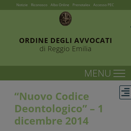
Notizie
Riconosco
Albo Online
Prenotalex
Accesso PEC
ORDINE DEGLI AVVOCATI
di Reggio Emilia
“Nuovo Codice
Deontologico” – 1
dicembre 2014