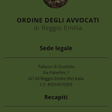
ORDINE DEGLI AVVOCATI
di Reggio Emilia
Sede legale
Palazzo di Giustizia
7 Agosto 2026
Via Paterlini, 1
Camera Di Commercio Emilia – Cancellaz
42124
Reggio Emilia
(Re) Italia
Di Imprese Non Più Operative
C.F. 80014370359
Recapiti