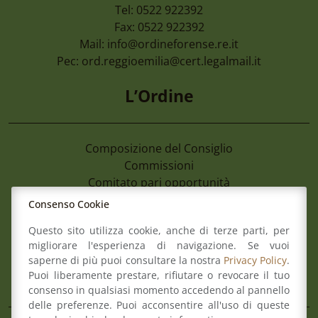
Tel: 0522 922392
Fax: 0522 922392
Mail:
info@ordineforense.re.it
Pec:
ord.reggioemilia@cert.legalmail.it
L’Ordine
Composizione del Consiglio
Commissioni
Comitato pari opportunità
Osservatori
Consenso Cookie
Richiesta pareri di congruità
Questo sito utilizza cookie, anche di terze parti, per
Verbali del Consiglio
migliorare l'esperienza di navigazione. Se vuoi
saperne di più puoi consultare la nostra
Privacy Policy
.
Puoi liberamente prestare, rifiutare o revocare il tuo
Aree
consenso in qualsiasi momento accedendo al pannello
delle preferenze. Puoi acconsentire all'uso di queste