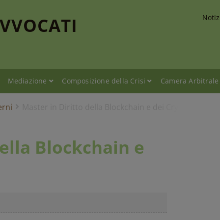
Notiz
AVVOCATI
Mediazione
Composizione della Crisi
Camera Arbitrale
erni
Master in Diritto della Blockchain e dei Crypto-Assets
della Blockchain e