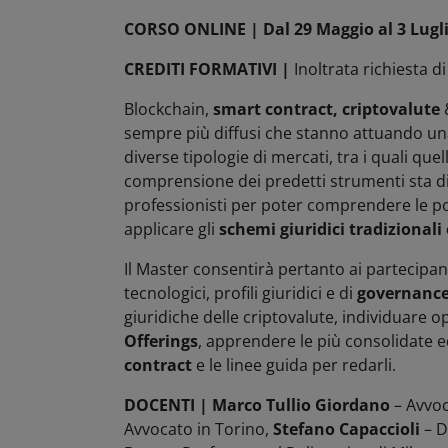
CORSO ONLINE |
Dal 29 Maggio al 3 Lugl
CREDITI FORMATIVI |
Inoltrata richiesta d
Blockchain,
smart contract, criptovalute
sempre più diffusi che stanno attuando una
diverse tipologie di mercati, tra i quali quelli
comprensione dei predetti strumenti sta d
professionisti per poter comprendere le po
applicare gli
schemi giuridici tradizionali 
Il Master consentirà pertanto ai partecipa
tecnologici, profili giuridici e di
governance
giuridiche delle criptovalute, individuare o
Offerings
, apprendere le più consolidate e
contract
e le linee guida per redarli.
DOCENTI | Marco Tullio Giordano
– Avvoc
Avvocato in Torino,
Stefano Capaccioli
– D