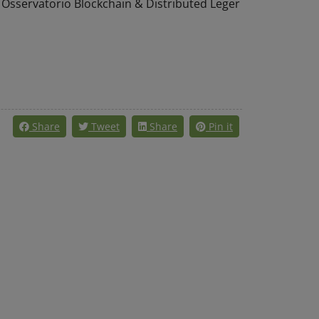
, Osservatorio Blockchain & Distributed Leger
Share
Tweet
Share
Pin it