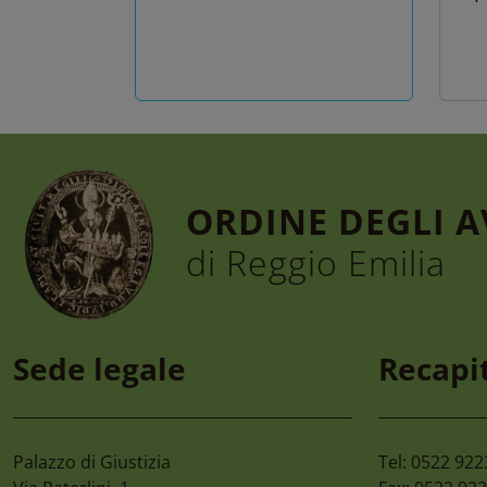
ORDINE DEGLI 
di Reggio Emilia
6 Agosto 2026
4 A
Convegno “la Tutela
Ci
Sede legale
Recapit
Dell’ambiente,
Ca
Dall’habitat
Sci
All’ecosistema Nel D.lgs.
81/2026. Le Nuove
Palazzo di Giustizia
Tel: 0522 92