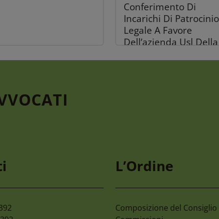
Conferimento Di
Incarichi Di Patrocinio
Legale A Favore
Dell’azienda Usl Della
Romagna
AVVOCATI
gosto 2026
30 Luglio 2026
mone 2027 59°
C.c. Reggio Calabria –
i
L’Ordine
mpionato Nazionale
Organizzazione Giorn
 Avvocati E Magistrati
Colloqui Tra Difensori
Assistiti
2392
Composizione del Consiglio