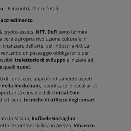
io
– 6 incontri, 24 ore totali
i
accredimento
& crypto-assets,
NFT, DeFi
sono termini
 vera e propria rivoluzione culturale in
 finanziari, dell’arte, dell’industria 4.0. La
iventando un passaggio obbligatorio per i
ssibili
traiettorie di sviluppo
e iniziare ad
e
quelli
nuovi
.
nti di conoscere approfonditamente aspetti
 della blockchain
, identificare le peculiarità
pportunità e insidie delle
Initial Coin
d efficienti
tecniche di utilizzo degli smart
ato in Milano,
Raffaele Battaglini
–
ottore Commercialista in Arezzo,
Vincenzo