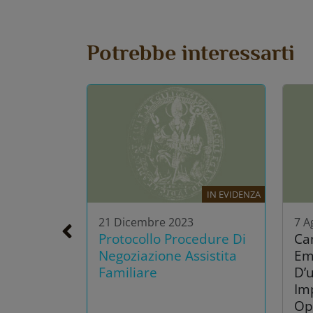
Potrebbe interessarti
IN EVIDENZA
21 Dicembre 2023
7 A
Protocollo Procedure Di
Ca
Negoziazione Assistita
Em
Familiare
D’u
Im
Op