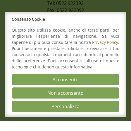
Tel: 0522 922392
Fax: 0522 922392
Mail:
info@ordineforense.re.it
Consenso Cookie
Pec:
ord.reggioemilia@cert.legalmail.it
Questo sito utilizza cookie, anche di terze parti, per
migliorare l'esperienza di navigazione. Se vuoi
L’Ordine
saperne di più puoi consultare la nostra
Privacy Policy
.
Puoi liberamente prestare, rifiutare o revocare il tuo
consenso in qualsiasi momento accedendo al pannello
Composizione del Consiglio
delle preferenze. Puoi acconsentire all'uso di queste
tecnologie chiudendo questa informativa.
Commissioni
Comitato pari opportunità
Acconsento
Osservatori
Richiesta pareri di congruità
Non acconsento
Verbali del Consiglio
Open Accessibili
Personalizza
Aree