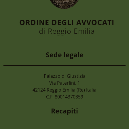
ORDINE DEGLI AVVOCATI
di Reggio Emilia
Sede legale
Palazzo di Giustizia
4 Agosto 2026
Via Paterlini, 1
Cimone 2027 59° Campionato Nazionale 
42124
Reggio Emilia
(Re) Italia
Magistrati
C.F. 80014370359
Recapiti