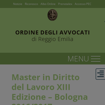
Notizie
Riconosco
Albo Online
Prenotalex
Accesso PEC
ORDINE DEGLI AVVOCATI
di Reggio Emilia
Master in Diritto
del Lavoro XIII
Edizione – Bologna