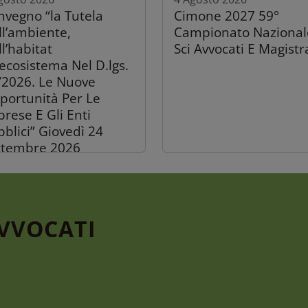
nvegno “la Tutela
Cimone 2027 59°
ll’ambiente,
Campionato Nazional
l’habitat
Sci Avvocati E Magistr
’ecosistema Nel D.lgs.
/2026. Le Nuove
portunità Per Le
rese E Gli Enti
blici” Giovedì 24
ttembre 2026
AVVOCATI
Luglio 2026
30 Luglio 2026