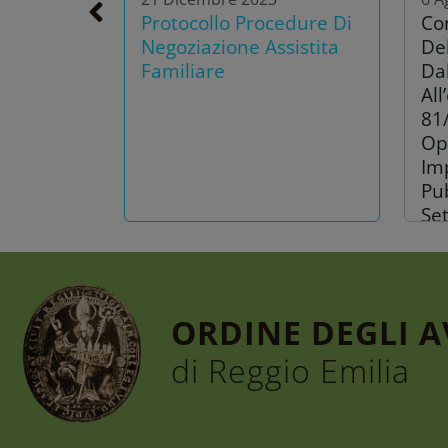
Protocollo Procedure Di
Co
Negoziazione Assistita
De
Familiare
Dal
All
81
Op
Imp
Pub
Se
ORDINE DEGLI 
di Reggio Emilia
30 Luglio 2026
30 