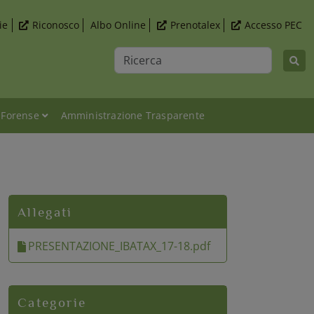
ie
Riconosco
Albo Online
Prenotalex
Accesso PEC
Ricerca
 Forense
Amministrazione Trasparente
onale - Ca' Foscari Challenge School
Allegati
PRESENTAZIONE_IBATAX_17-18.pdf
Categorie