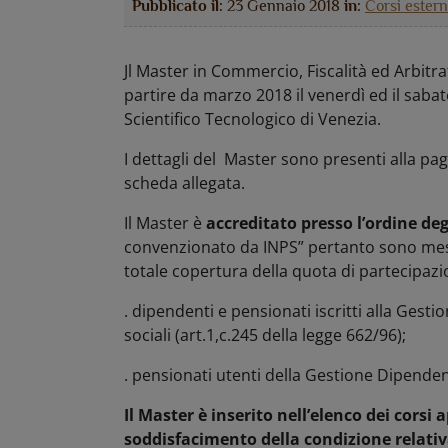
Pubblicato il:
23 Gennaio 2018
in:
Corsi estern
Jl Master in Commercio, Fiscalità ed Arbitr
partire da marzo 2018 il venerdì ed il saba
Scientifico Tecnologico di Venezia.
I dettagli del Master sono presenti alla p
scheda allegata.
Il Master è
accreditato presso l’ordine deg
convenzionato da INPS” pertanto sono mess
totale copertura della quota di partecipazion
. dipendenti e pensionati iscritti alla Gesti
sociali (art.1,c.245 della legge 662/96);
. pensionati utenti della Gestione Dipendent
Il Master è inserito nell’elenco dei corsi
soddisfacimento della condizione relativ