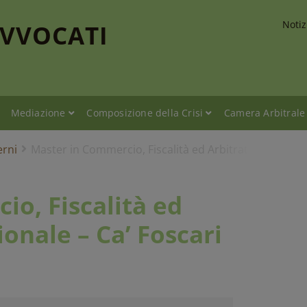
Notiz
AVVOCATI
Mediazione
Composizione della Crisi
Camera Arbitrale
erni
Master in Commercio, Fiscalità ed Arbitrato Internazi
o, Fiscalità ed
onale – Ca’ Foscari