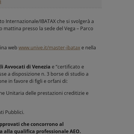
i
ato Internazionale/IBATAX che si svolgerà a
to mattina presso la sede del Vega – Parco
agina web
www.unive.it/master-ibatax
e nella
li Avvocati di Venezia
e “certificato e
e a disposizione n. 3 borse di studio a
e in favore di figli e orfani di:
one Unitaria delle prestazioni creditizie e
i Pubblici.
 approvati che concorrono al
a alla qualifica professionale AEO.