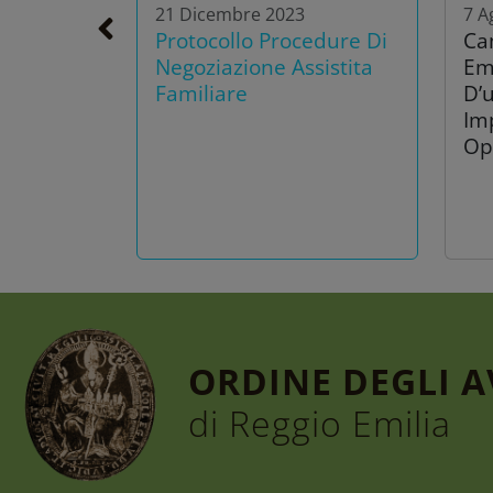
21 Dicembre 2023
7 A
Protocollo Procedure Di
Ca
Negoziazione Assistita
Em
Familiare
D’u
Im
Op
ORDINE DEGLI 
di Reggio Emilia