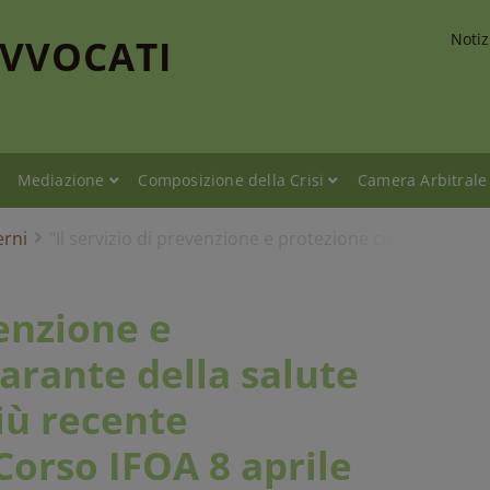
Notiz
AVVOCATI
Mediazione
Composizione della Crisi
Camera Arbitrale
erni
"Il servizio di prevenzione e protezione come garante 
venzione e
arante della salute
più recente
Corso IFOA 8 aprile