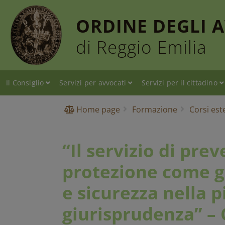
ORDINE DEGLI 
di Reggio Emilia
Il Consiglio
Servizi per avvocati
Servizi per il cittadino
Home page
Formazione
Corsi est
“Il servizio di pre
protezione come g
e sicurezza nella 
giurisprudenza” – 