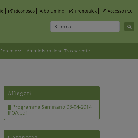
ie
Riconosco
Albo Online
Prenotalex
Accesso PEC
Ricerca
 Forense
Amministrazione Trasparente
della salute e sicurezza nella più recente giurisprudenza" -
Allegati
Programma Seminario 08-04-2014
IFOA.pdf
Categorie