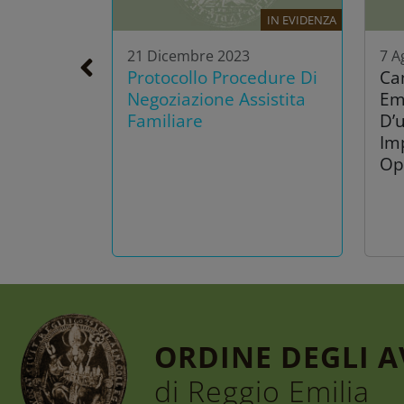
IN EVIDENZA
21 Dicembre 2023
7 A
Protocollo Procedure Di
Ca
Negoziazione Assistita
Em
Familiare
D’u
Im
Op
ORDINE DEGLI 
di Reggio Emilia