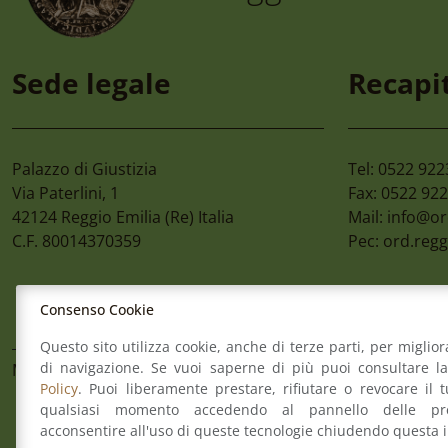
6 Agosto 2026
4 A
Convegno “la Tutela
Ci
Sede legale
Recapit
Dell’ambiente,
Ca
Dall’habitat
Sci
All’ecosistema Nel D.lgs.
81/2026. Le Nuove
Palazzo di Giustizia
Tel: 0522 92
Opportunità Per Le
Via Paterlini, 1
Fax: 0522 92
Imprese E Gli Enti
42124
Reggio Emilia
(Re) Italia
Mail:
info@or
Pubblici” Giovedì 24
C.F. 80014370359
Pec:
ord.regg
Settembre 2026
Consenso Cookie
Questo sito utilizza cookie, anche di terze parti, per miglior
di navigazione. Se vuoi saperne di più puoi consultare l
Mappa del sito
Contatti
Meccanismo di Feed
Policy
. Puoi liberamente prestare, rifiutare o revocare il 
qualsiasi momento accedendo al pannello delle pre
acconsentire all'uso di queste tecnologie chiudendo questa 