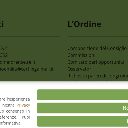
gosto 2026
30 Luglio 2026
mone 2027 59°
C.c. Reggio Calabria –
i
L’Ordine
mpionato Nazionale
Organizzazione Giorn
 Avvocati E Magistrati
Colloqui Tra Difensori
Assistiti
2392
Composizione del Consiglio
2392
Commissioni
dineforense.re.it
Comitato pari opportunità
ioemilia@cert.legalmail.it
Osservatori
Richiesta pareri di congruit
Verbali del Consiglio
are l'esperienza
a nostra
Privacy
back
Dichiarazione di Accessibilità
Privacy Polic
N
tuo consenso in
ferenze. Puoi
informativa.
REALIZZATO DA