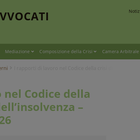
Notiz
AVVOCATI
Mediazione
Composizione della Crisi
Camera Arbitrale
erni
I rapporti di lavoro nel Codice della crisi di impresa
o nel Codice della
dell’insolvenza –
26