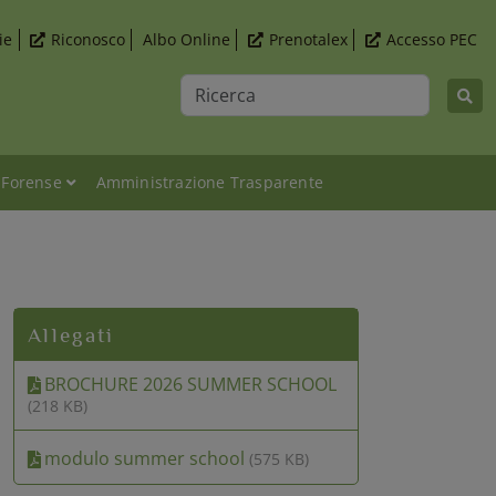
ie
Riconosco
Albo Online
Prenotalex
Accesso PEC
Ricerca
 Forense
Amministrazione Trasparente
 e dell’insolvenza - Summer School 2026
Allegati
BROCHURE 2026 SUMMER SCHOOL
(218 KB)
modulo summer school
(575 KB)