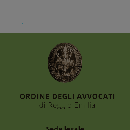
ORDINE DEGLI AVVOCATI
di Reggio Emilia
Sede legale