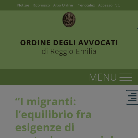
Notizie
Riconosco
Albo Online
Prenotalex
Accesso PEC
ORDINE DEGLI AVVOCATI
di Reggio Emilia
“I migranti:
l’equilibrio fra
esigenze di