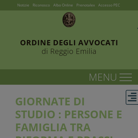
Notizie
Riconosco
Albo Online
Prenotalex
Accesso PEC
ORDINE DEGLI AVVOCATI
di Reggio Emilia
GIORNATE DI
STUDIO : PERSONE E
FAMIGLIA TRA