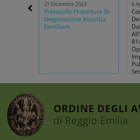
21 Dicembre 2023
6 A
Protocollo Procedure Di
Co
Negoziazione Assistita
De
Familiare
Dal
All
81
Op
Imp
Pub
Se
ORDINE DEGLI 
di Reggio Emilia