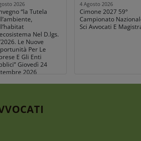
gosto 2026
4 Agosto 2026
nvegno “la Tutela
Cimone 2027 59°
ll’ambiente,
Campionato Nazional
l’habitat
Sci Avvocati E Magistr
’ecosistema Nel D.lgs.
/2026. Le Nuove
portunità Per Le
rese E Gli Enti
blici” Giovedì 24
ttembre 2026
AVVOCATI