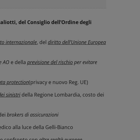
aliotti, del Consiglio dell’Ordine degli
tto internazionale
, del
diritto dell’Unione Europea
le AO
e della
previsione del rischio
per evitare
ta protection
(privacy e nuovo Reg. UE)
ei sinistri
della Regione Lombardia, costo dei
dei
brokers di assicurazioni
edico alla luce della Gelli-Bianco
e confronto con
altre realtà europee