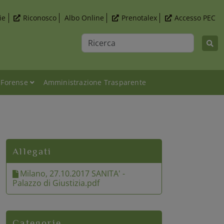
ie
Riconosco
Albo Online
Prenotalex
Accesso PEC
Ricerca
 Forense
Amministrazione Trasparente
i" Milano, venerdì 27 ottobre
Allegati
Milano, 27.10.2017 SANITA' -
Palazzo di Giustizia.pdf
Categorie