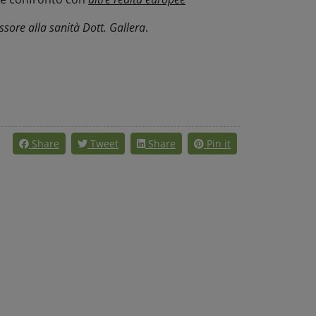
sore alla sanità Dott. Gallera
.
Share
Tweet
Share
Pin it