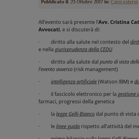
Pubblicato il:
23 Ottobre 2017
in:
Corsi esterni
All’evento sarà presente l’
Avv. Cristina Cat
Avvocati
, e si discuterà di:
· diritto alla salute nel contesto del
diri
e nella
giurisprudenza della CEDU
· diritto alla salute dal
punto di vista del
l’evento avverso
(risk management)
·
intelligenza artificiale
(Watson IBM) e
da
· il fascicolo elettronico per la
gestione d
farmaci, progressi della genetica
· la
legge Gelli-Bianco
dal punto di vista 
· le
linee guida
rispetto all’attività del m
· primo bilancio sulla legge
Gelli-Bianco