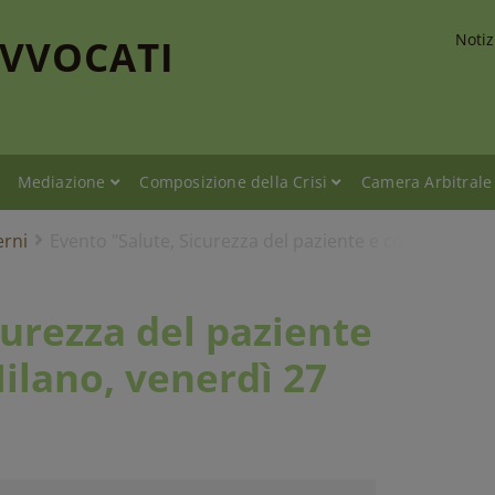
Notiz
AVVOCATI
Mediazione
Composizione della Crisi
Camera Arbitrale
erni
Evento "Salute, Sicurezza del paziente e costi santitar
curezza del paziente
Milano, venerdì 27