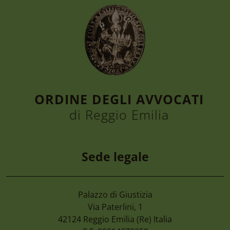
ORDINE DEGLI AVVOCATI
di Reggio Emilia
Sede legale
Palazzo di Giustizia
7 Agosto 2026
Via Paterlini, 1
Camera Di Commercio Emilia – Cancellaz
42124
Reggio Emilia
(Re) Italia
Di Imprese Non Più Operative