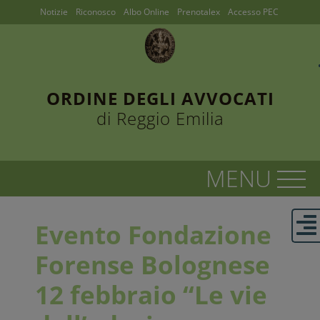
Notizie
Riconosco
Albo Online
Prenotalex
Accesso PEC
ORDINE DEGLI AVVOCATI
di Reggio Emilia
Evento Fondazione
Forense Bolognese
12 febbraio “Le vie