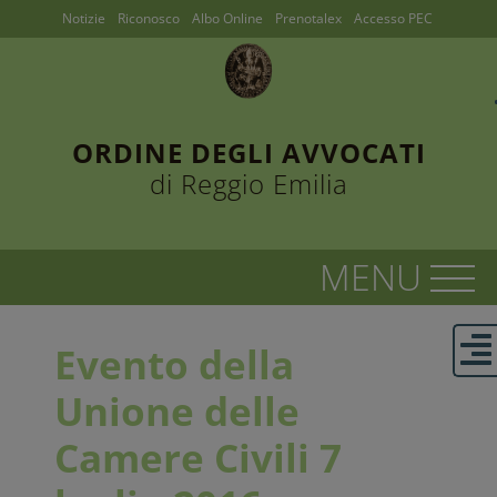
Notizie
Riconosco
Albo Online
Prenotalex
Accesso PEC
ORDINE DEGLI AVVOCATI
di Reggio Emilia
Evento della
Unione delle
Camere Civili 7