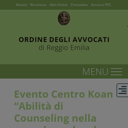
Notizie
Riconosco
Albo Online
Prenotalex
Accesso PEC
ORDINE DEGLI AVVOCATI
di Reggio Emilia
Evento Centro Koan
“Abilità di
Counseling nella