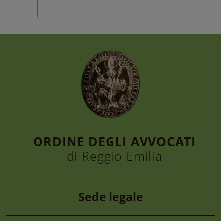
ORDINE DEGLI AVVOCATI
di Reggio Emilia
Sede legale