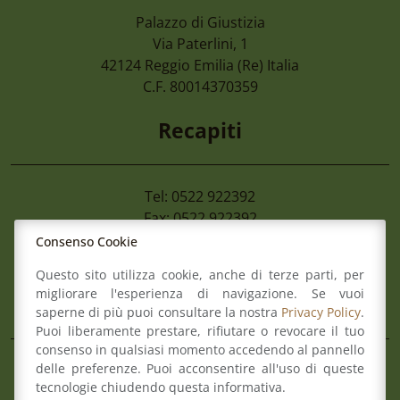
Palazzo di Giustizia
4 Agosto 2026
Via Paterlini, 1
Cimone 2027 59° Campionato Nazionale 
42124
Reggio Emilia
(Re) Italia
Magistrati
C.F. 80014370359
Recapiti
Tel: 0522 922392
Fax: 0522 922392
Mail:
info@ordineforense.re.it
Consenso Cookie
Pec:
ord.reggioemilia@cert.legalmail.it
Questo sito utilizza cookie, anche di terze parti, per
migliorare l'esperienza di navigazione. Se vuoi
L’Ordine
saperne di più puoi consultare la nostra
Privacy Policy
.
Puoi liberamente prestare, rifiutare o revocare il tuo
consenso in qualsiasi momento accedendo al pannello
delle preferenze. Puoi acconsentire all'uso di queste
Composizione del Consiglio
tecnologie chiudendo questa informativa.
Commissioni