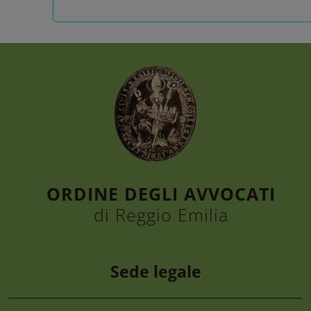
ORDINE DEGLI AVVOCATI
di Reggio Emilia
Sede legale