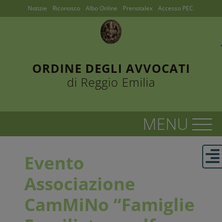
Notizie
Riconosco
Albo Online
Prenotalex
Accesso PEC
ORDINE DEGLI AVVOCATI
di Reggio Emilia
Evento
Associazione
CamMiNo “Famiglie