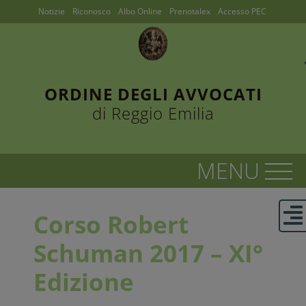
Notizie
Riconosco
Albo Online
Prenotalex
Accesso PEC
ORDINE DEGLI AVVOCATI
di Reggio Emilia
Corso Robert
Schuman 2017 – XI°
Edizione