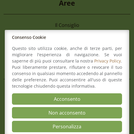
Aree
Il Consiglio
Consultazione Albo
7 Agosto 2026
Consenso Cookie
Formazione
Avviso Pubblico Per La Formazione Di U
Comitato pari opportunità
Questo sito utilizza cookie, anche di terze parti, per
Avvocati Esterni Finalizzato Ad Eventua
Mediazione
migliorare l'esperienza di navigazione. Se vuoi
Incarichi Di Patrocinio Legale A Favore 
Organismo di composizione della crisi
saperne di più puoi consultare la nostra
Privacy Policy
.
Romagna
Puoi liberamente prestare, rifiutare o revocare il tuo
consenso in qualsiasi momento accedendo al pannello
delle preferenze. Puoi acconsentire all'uso di queste
Mappa del sito
Contatti
tecnologie chiudendo questa informativa.
Meccanismo di Feedback
Acconsento
Dichiarazione di Accessibilità
Privacy Policy & Cookie
Non acconsento
Open Accessibili
Personalizza