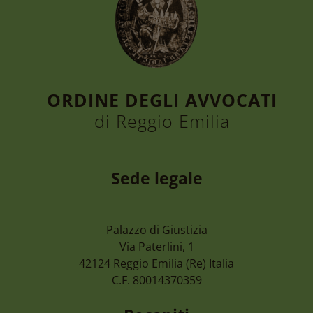
ORDINE DEGLI AVVOCATI
di Reggio Emilia
Sede legale
Palazzo di Giustizia
7 Agosto 2026
Via Paterlini, 1
Camera Di Commercio Emilia – Cancellaz
42124
Reggio Emilia
(Re) Italia
Di Imprese Non Più Operative
C.F. 80014370359