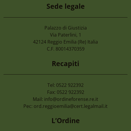
Sede legale
Palazzo di Giustizia
7 Agosto 2026
Via Paterlini, 1
Camera Di Commercio Emilia – Cancellaz
42124
Reggio Emilia
(Re) Italia
Di Imprese Non Più Operative
C.F. 80014370359
Recapiti
Tel: 0522 922392
Fax: 0522 922392
Mail:
info@ordineforense.re.it
Pec:
ord.reggioemilia@cert.legalmail.it
L’Ordine