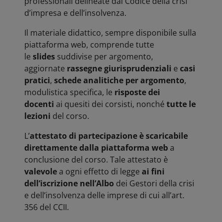
professionali delineate dal Codice della crisi
d’impresa e dell’insolvenza.
Il materiale didattico, sempre disponibile sulla
piattaforma web, comprende tutte
le
slides
suddivise per argomento,
aggiornate
rassegne giurisprudenziali
e
casi
pratici
,
schede analitiche per argomento
,
modulistica specifica, le
risposte dei
docenti
ai quesiti dei corsisti, nonché
tutte le
lezioni
del corso.
L’
attestato di partecipazione è scaricabile
direttamente dalla piattaforma web
a
conclusione del corso. Tale attestato è
valevole
a ogni effetto di legge
ai fini
dell’iscrizione
nell’Albo
dei Gestori della crisi
e dell’insolvenza delle imprese di cui all’art.
356 del CCII.