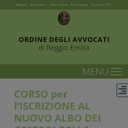
Notizie
Riconosco
Albo Online
Prenotalex
Accesso PEC
ORDINE DEGLI AVVOCATI
di Reggio Emilia
CORSO per
l’ISCRIZIONE AL
NUOVO ALBO DEI