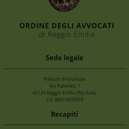
ORDINE DEGLI AVVOCATI
di Reggio Emilia
Sede legale
Palazzo di Giustizia
6 Agosto 2026
Via Paterlini, 1
Convegno “la Tutela Dell’ambiente, Dall
42124
Reggio Emilia
(Re) Italia
Nel D.lgs. 81/2026. Le Nuove Opportuni
C.F. 80014370359
Enti Pubblici” Giovedì 24 Settembre 20
Recapiti