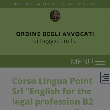
Notizie
Riconosco
Albo Online
Prenotalex
Accesso PEC
ORDINE DEGLI AVVOCATI
di Reggio Emilia
Corso Lingua Point
Srl “English for the
legal profession B2