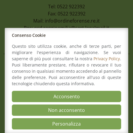
Tel: 0522 922392
Fax: 0522 922392
Mail:
info@ordineforense.re.it
Pec:
ord.reggioemilia@cert.legalmail.it
Consenso Cookie
L’Ordine
Questo sito utilizza cookie, anche di terze parti, per
migliorare l'esperienza di navigazione. Se vuoi
saperne di più puoi consultare la nostra
Privacy Policy
.
Composizione del Consiglio
Puoi liberamente prestare, rifiutare o revocare il tuo
consenso in qualsiasi momento accedendo al pannello
Commissioni
delle preferenze. Puoi acconsentire all'uso di queste
Comitato pari opportunità
tecnologie chiudendo questa informativa.
Osservatori
Richiesta pareri di congruità
Acconsento
Verbali del Consiglio
Non acconsento
Aree
Open Accessibili
Personalizza