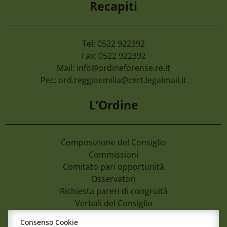
Recapiti
Tel: 0522 922392
Fax: 0522 922392
Mail:
info@ordineforense.re.it
Pec:
ord.reggioemilia@cert.legalmail.it
L’Ordine
Composizione del Consiglio
Commissioni
Comitato pari opportunità
Osservatori
Richiesta pareri di congruità
Verbali del Consiglio
Consenso Cookie