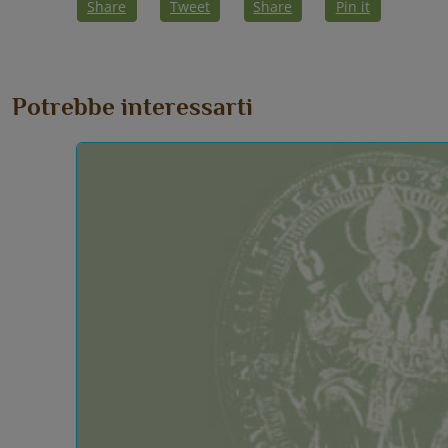
Share
Tweet
Share
Pin it
Potrebbe interessarti