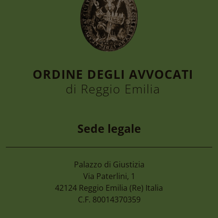
ORDINE DEGLI AVVOCATI
di Reggio Emilia
Sede legale
Palazzo di Giustizia
7 Agosto 2026
Via Paterlini, 1
Camera Di Commercio Emilia – Cancellaz
42124
Reggio Emilia
(Re) Italia
Di Imprese Non Più Operative
C.F. 80014370359