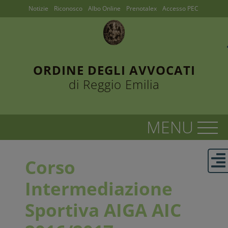
Notizie
Riconosco
Albo Online
Prenotalex
Accesso PEC
ORDINE DEGLI AVVOCATI
di Reggio Emilia
Corso
Intermediazione
Sportiva AIGA AIC