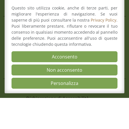
Aree
Questo sito utilizza cookie, anche di terze parti, per
migliorare l'esperienza di navigazione. Se vuoi
saperne di più puoi consultare la nostra
Privacy Policy
.
Puoi liberamente prestare, rifiutare o revocare il tuo
Il Consiglio
consenso in qualsiasi momento accedendo al pannello
Consultazione Albo
delle preferenze. Puoi acconsentire all'uso di queste
7 Agosto 2026
Formazione
tecnologie chiudendo questa informativa.
Avviso Pubblico Per La Formazione Di U
Comitato pari opportunità
Avvocati Esterni Finalizzato Ad Eventua
Mediazione
Acconsento
Incarichi Di Patrocinio Legale A Favore 
Organismo di composizione della crisi
Romagna
Non acconsento
Open Accessibili
Personalizza
Mappa del sito
Contatti
Meccanismo di Feedback
Dichiarazione di Accessibilità
Privacy Policy & Cookie