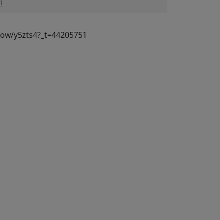
i
show/y5zts4?_t=44205751