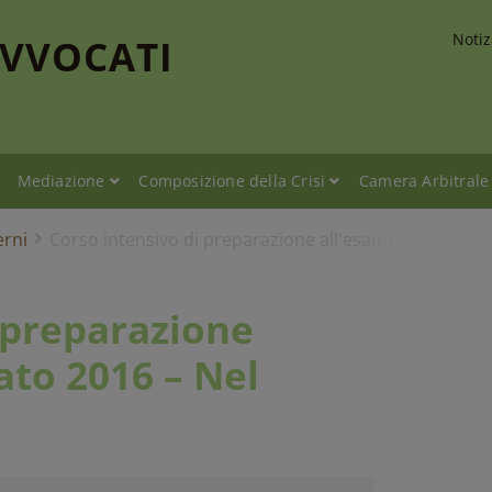
Notiz
AVVOCATI
Mediazione
Composizione della Crisi
Camera Arbitrale
erni
Corso intensivo di preparazione all'esame di avvocato 
 preparazione
ato 2016 – Nel