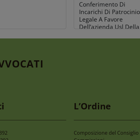
Conferimento Di
Incarichi Di Patrocinio
Legale A Favore
Dell’azienda Usl Della
Romagna
AVVOCATI
gosto 2026
30 Luglio 2026
mone 2027 59°
C.c. Reggio Calabria –
i
L’Ordine
mpionato Nazionale
Organizzazione Giorn
 Avvocati E Magistrati
Colloqui Tra Difensori
Assistiti
2392
Composizione del Consiglio