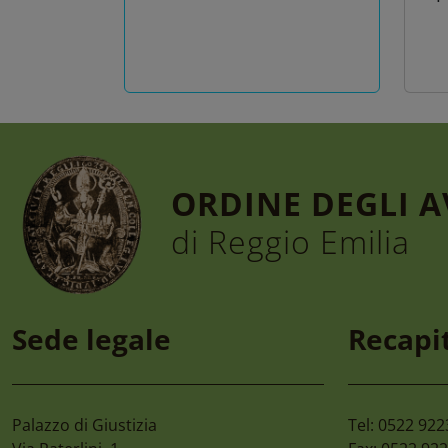
ORDINE DEGLI 
di Reggio Emilia
6 Agosto 2026
4 A
Convegno “la Tutela
Ci
Sede legale
Recapit
Dell’ambiente,
Ca
Dall’habitat
Sci
All’ecosistema Nel D.lgs.
81/2026. Le Nuove
Palazzo di Giustizia
Tel: 0522 92