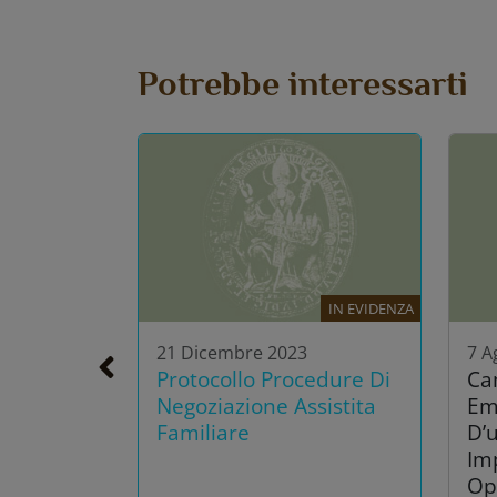
Potrebbe interessarti
IN EVIDENZA
21 Dicembre 2023
7 A
Protocollo Procedure Di
Ca
Negoziazione Assistita
Em
Familiare
D’u
Im
Op