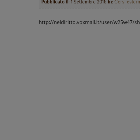
Pubblicato il:
1 Settembre 2016
in:
Corsi estern
http://neldiritto.voxmail.it/user/w25w47/