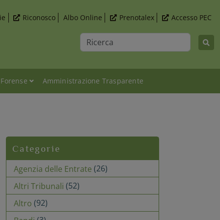
ie
Riconosco
Albo Online
Prenotalex
Accesso PEC
Ricerca
 Forense
Amministrazione Trasparente
2016 - Nel Diritto Editore
Categorie
(26)
Agenzia delle Entrate
(52)
Altri Tribunali
(92)
Altro