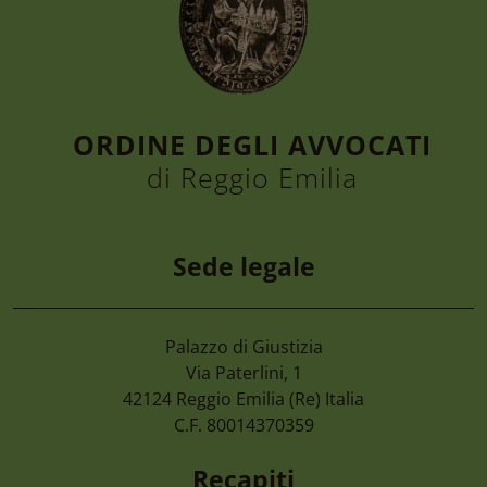
ORDINE DEGLI AVVOCATI
di Reggio Emilia
Sede legale
Palazzo di Giustizia
6 Agosto 2026
Via Paterlini, 1
Convegno “la Tutela Dell’ambiente, Dall
42124
Reggio Emilia
(Re) Italia
Nel D.lgs. 81/2026. Le Nuove Opportuni
C.F. 80014370359
Enti Pubblici” Giovedì 24 Settembre 20
Recapiti