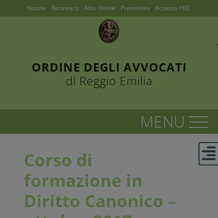
Notizie
Riconosco
Albo Online
Prenotalex
Accesso PEC
ORDINE DEGLI AVVOCATI
di Reggio Emilia
Corso di
formazione in
Diritto Canonico –