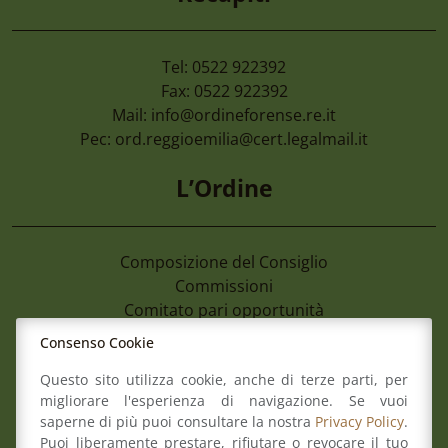
Tel: 0522 922392
Fax: 0522 922392
Mail:
info@ordineforense.re.it
Pec:
ord.reggioemilia@cert.legalmail.it
L’Ordine
Composizione del Consiglio
Commissioni
Comitato pari opportunità
Osservatori
Consenso Cookie
Richiesta pareri di congruità
Questo sito utilizza cookie, anche di terze parti, per
Verbali del Consiglio
migliorare l'esperienza di navigazione. Se vuoi
saperne di più puoi consultare la nostra
Privacy Policy
.
Aree
Puoi liberamente prestare, rifiutare o revocare il tuo