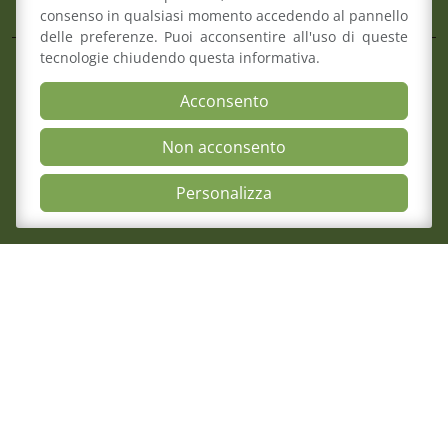
consenso in qualsiasi momento accedendo al pannello
delle preferenze. Puoi acconsentire all'uso di queste
tecnologie chiudendo questa informativa.
Il Consiglio
Consultazione Albo
Acconsento
4 Agosto 2026
Formazione
Cimone 2027 59° Campionato Nazionale 
Comitato pari opportunità
Non acconsento
Magistrati
Mediazione
Open Accessibili
Personalizza
Organismo di composizione della crisi
Mappa del sito
Contatti
Meccanismo di Feedback
Dichiarazione di Accessibilità
Privacy Policy & Cookie