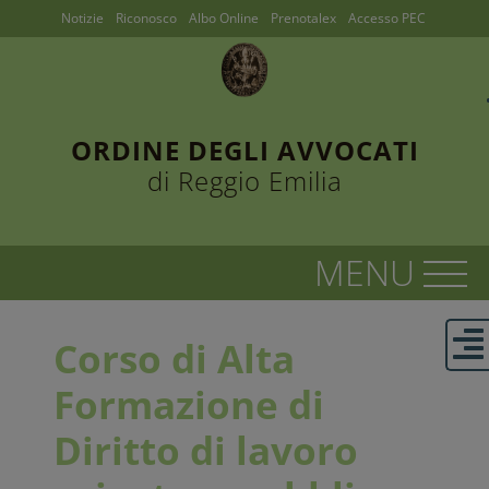
Notizie
Riconosco
Albo Online
Prenotalex
Accesso PEC
ORDINE DEGLI AVVOCATI
di Reggio Emilia
Corso di Alta
Formazione di
Diritto di lavoro