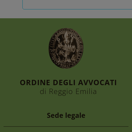
ORDINE DEGLI AVVOCATI
di Reggio Emilia
Sede legale