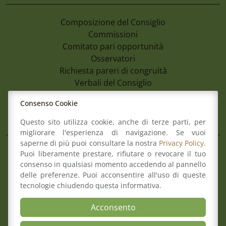
Composizione del Consiglio
Commissioni
Comitato pari opportunità
Osservatori
Richiesta pareri di congruità
Verbali del Consiglio
Consenso Cookie
Aree
Questo sito utilizza cookie, anche di terze parti, per
migliorare l'esperienza di navigazione. Se vuoi
saperne di più puoi consultare la nostra
Privacy Policy
.
Il Consiglio
Puoi liberamente prestare, rifiutare o revocare il tuo
consenso in qualsiasi momento accedendo al pannello
Consultazione Albo
7 Agosto 2026
delle preferenze. Puoi acconsentire all'uso di queste
Formazione
Avviso Pubblico Per La Formazione Di U
tecnologie chiudendo questa informativa.
Comitato pari opportunità
Avvocati Esterni Finalizzato Ad Eventua
Mediazione
Acconsento
Incarichi Di Patrocinio Legale A Favore 
Organismo di composizione della crisi
Romagna