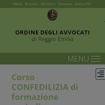
Notizie
Riconosco
Albo Online
Prenotalex
Accesso PEC
ORDINE DEGLI AVVOCATI
di Reggio Emilia
Corso
CONFEDILIZIA di
formazione