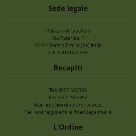
Sede legale
Palazzo di Giustizia
7 Agosto 2026
Via Paterlini, 1
Camera Di Commercio Emilia – Cancellaz
42124
Reggio Emilia
(Re) Italia
Di Imprese Non Più Operative
C.F. 80014370359
Recapiti
Tel: 0522 922392
Fax: 0522 922392
Mail:
info@ordineforense.re.it
Pec:
ord.reggioemilia@cert.legalmail.it
L’Ordine