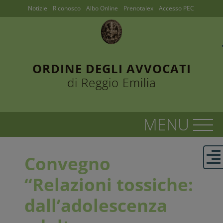
Notizie
Riconosco
Albo Online
Prenotalex
Accesso PEC
ORDINE DEGLI AVVOCATI
di Reggio Emilia
Convegno
“Relazioni tossiche:
dall’adolescenza