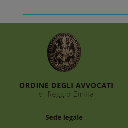
ORDINE DEGLI AVVOCATI
di Reggio Emilia
Sede legale