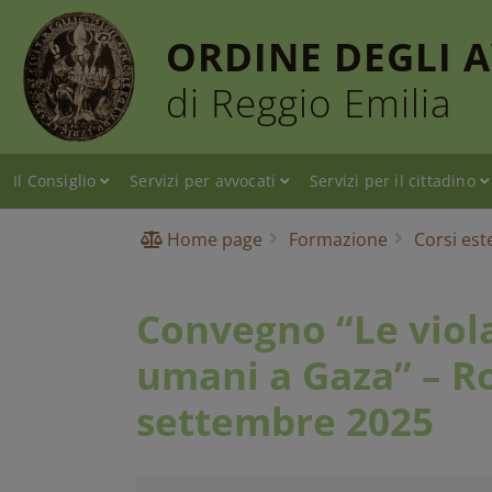
ORDINE DEGLI 
di Reggio Emilia
Il Consiglio
Servizi per avvocati
Servizi per il cittadino
Home page
Formazione
Corsi est
Convegno “Le violaz
umani a Gaza” – R
settembre 2025