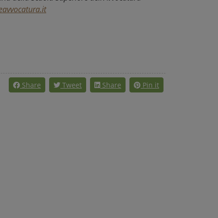
eavvocatura.it
Share
Tweet
Share
Pin it