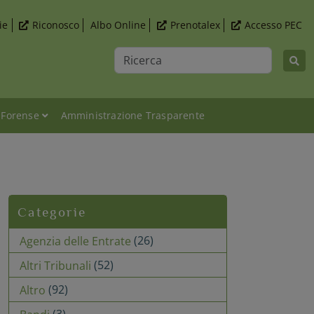
ie
Riconosco
Albo Online
Prenotalex
Accesso PEC
Ricerca
 Forense
Amministrazione Trasparente
oma e webinar, 4 settembre 2025
Categorie
(26)
Agenzia delle Entrate
(52)
Altri Tribunali
(92)
Altro