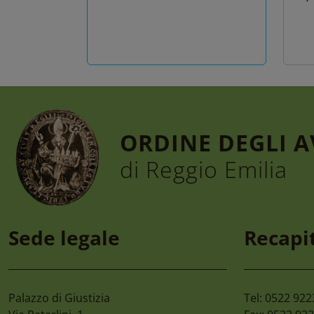
ORDINE DEGLI 
di Reggio Emilia
6 Agosto 2026
4 A
Convegno “la Tutela
Ci
Sede legale
Recapit
Dell’ambiente,
Ca
Dall’habitat
Sci
All’ecosistema Nel D.lgs.
81/2026. Le Nuove
Palazzo di Giustizia
Tel: 0522 92