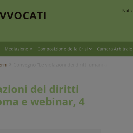
Notiz
AVVOCATI
Mediazione
Composizione della Crisi
Camera Arbitrale
erni
Convegno "Le violazioni dei diritti umani a Gaza" - R
ioni dei diritti
oma e webinar, 4