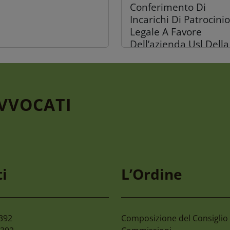
Conferimento Di
Incarichi Di Patrocinio
Legale A Favore
Dell’azienda Usl Della
Romagna
AVVOCATI
gosto 2026
30 Luglio 2026
mone 2027 59°
C.c. Reggio Calabria –
i
L’Ordine
mpionato Nazionale
Organizzazione Giorn
 Avvocati E Magistrati
Colloqui Tra Difensori
Assistiti
2392
Composizione del Consiglio