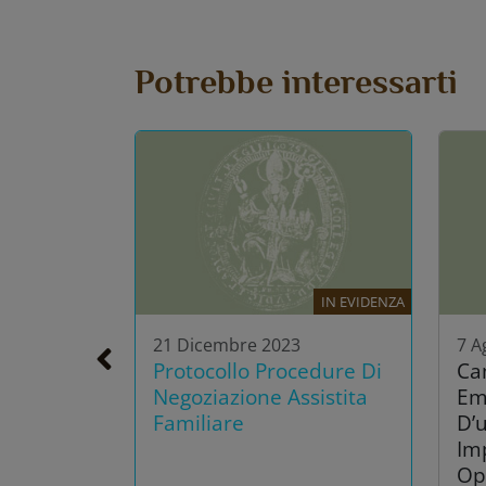
Potrebbe interessarti
IN EVIDENZA
21 Dicembre 2023
7 A
Protocollo Procedure Di
Ca
Negoziazione Assistita
Em
Familiare
D’u
Im
Op