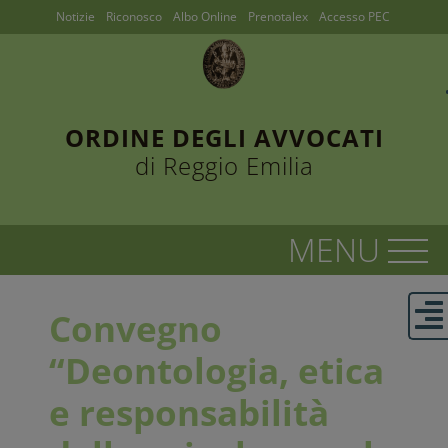
Notizie
Riconosco
Albo Online
Prenotalex
Accesso PEC
ORDINE DEGLI AVVOCATI
di Reggio Emilia
Convegno
“Deontologia, etica
e responsabilità