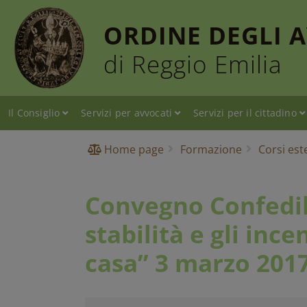
ORDINE DEGLI 
di Reggio Emilia
Il Consiglio
Servizi per avvocati
Servizi per il cittadino
Home page
Formazione
Corsi est
Convegno Confedili
stabilità e gli ince
casa” 3 marzo 201