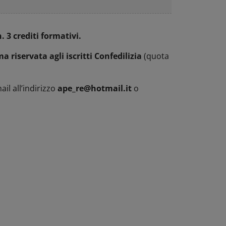
n. 3 crediti formativi.
a riservata agli iscritti Confedilizia
(quota
ail all’indirizzo
ape_re@hotmail.it
o