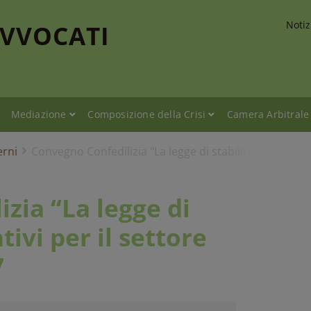
Notiz
AVVOCATI
Mediazione
Composizione della Crisi
Camera Arbitrale
erni
Convegno Confedilizia "La legge di stabilità e gli incen
zia “La legge di
ntivi per il settore
7