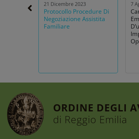
21 Dicembre 2023
7 A
Protocollo Procedure Di
Ca
Negoziazione Assistita
Em
Familiare
D’u
Im
Op
ORDINE DEGLI 
di Reggio Emilia