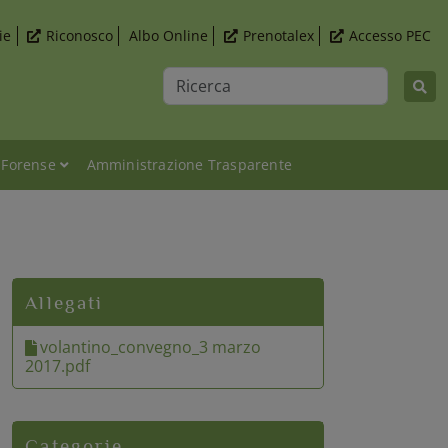
ie
Riconosco
Albo Online
Prenotalex
Accesso PEC
Ricerca
 Forense
Amministrazione Trasparente
tivi per il settore casa" 3 marzo 2017
Allegati
volantino_convegno_3 marzo
2017.pdf
Categorie