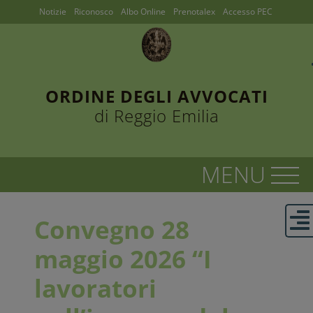
Notizie
Riconosco
Albo Online
Prenotalex
Accesso PEC
ORDINE DEGLI AVVOCATI
di Reggio Emilia
Convegno 28
maggio 2026 “I
lavoratori