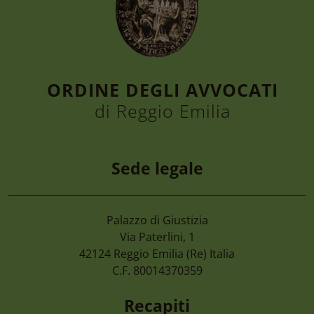
ORDINE DEGLI AVVOCATI
di Reggio Emilia
Sede legale
Palazzo di Giustizia
4 Agosto 2026
Via Paterlini, 1
Cimone 2027 59° Campionato Nazionale 
42124
Reggio Emilia
(Re) Italia
Magistrati
C.F. 80014370359
Recapiti