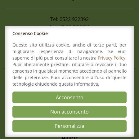
Tel: 0522 922392
Fax: 0522 922392
Consenso Cookie
Mail:
info@ordineforense.re.it
Pec:
ord.reggioemilia@cert.legalmail.it
Questo sito utilizza cookie, anche di terze parti, per
migliorare l'esperienza di navigazione. Se vuoi
L’Ordine
saperne di più puoi consultare la nostra
Privacy Policy
.
Puoi liberamente prestare, rifiutare o revocare il tuo
consenso in qualsiasi momento accedendo al pannello
delle preferenze. Puoi acconsentire all'uso di queste
Composizione del Consiglio
tecnologie chiudendo questa informativa.
Commissioni
Comitato pari opportunità
Acconsento
Osservatori
Richiesta pareri di congruità
Non acconsento
Verbali del Consiglio
Open Accessibili
Personalizza
Aree