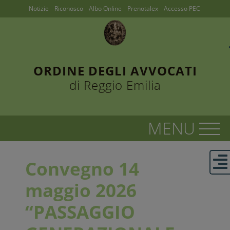
Notizie
Riconosco
Albo Online
Prenotalex
Accesso PEC
ORDINE DEGLI AVVOCATI
di Reggio Emilia
Convegno 14
maggio 2026
“PASSAGGIO