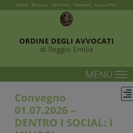
Notizie
Riconosco
Albo Online
Prenotalex
Accesso PEC
ORDINE DEGLI AVVOCATI
di Reggio Emilia
Convegno
01.07.2026 –
DENTRO I SOCIAL: I