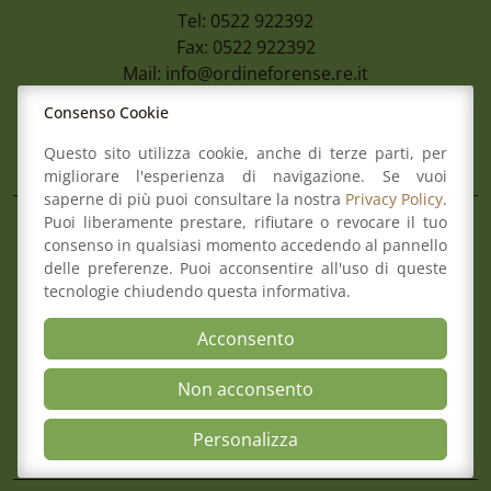
Tel: 0522 922392
Fax: 0522 922392
Mail:
info@ordineforense.re.it
Pec:
ord.reggioemilia@cert.legalmail.it
Consenso Cookie
L’Ordine
Questo sito utilizza cookie, anche di terze parti, per
migliorare l'esperienza di navigazione. Se vuoi
saperne di più puoi consultare la nostra
Privacy Policy
.
Puoi liberamente prestare, rifiutare o revocare il tuo
Composizione del Consiglio
consenso in qualsiasi momento accedendo al pannello
Commissioni
delle preferenze. Puoi acconsentire all'uso di queste
Comitato pari opportunità
tecnologie chiudendo questa informativa.
Osservatori
Acconsento
Richiesta pareri di congruità
Verbali del Consiglio
Non acconsento
Aree
Open Accessibili
Personalizza