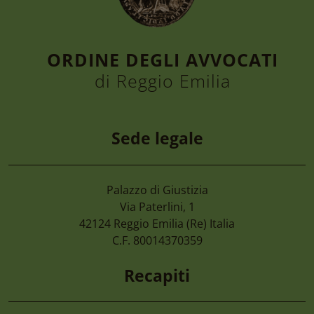
ORDINE DEGLI AVVOCATI
di Reggio Emilia
Sede legale
Palazzo di Giustizia
7 Agosto 2026
Via Paterlini, 1
Camera Di Commercio Emilia – Cancellaz
42124
Reggio Emilia
(Re) Italia
Di Imprese Non Più Operative
C.F. 80014370359
Recapiti