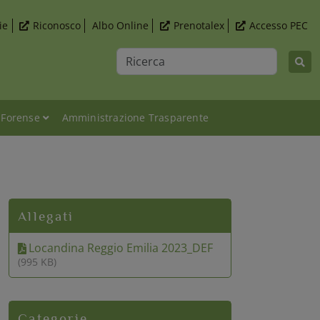
ie
Riconosco
Albo Online
Prenotalex
Accesso PEC
Ricerca
 Forense
Amministrazione Trasparente
 pena?" - lunedì 29 maggio 2023 (ore 16)
Allegati
Locandina Reggio Emilia 2023_DEF
(995 KB)
Categorie