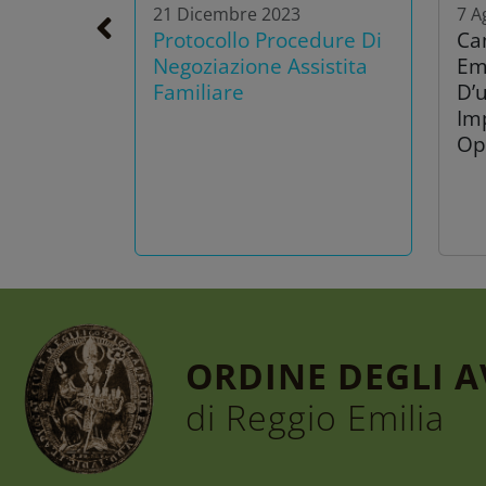
21 Dicembre 2023
7 A
Protocollo Procedure Di
Ca
Negoziazione Assistita
Em
Familiare
D’u
Im
Op
ORDINE DEGLI 
di Reggio Emilia