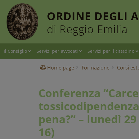
ORDINE DEGLI 
di Reggio Emilia
Il Consiglio
Servizi per avvocati
Servizi per il cittadino
Home page
Formazione
Corsi est
Conferenza “Carce
tossicodipendenza
pena?” – lunedì 29
16)