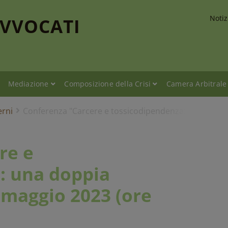
Notiz
AVVOCATI
Mediazione
Composizione della Crisi
Camera Arbitrale
erni
Conferenza "Carcere e tossicodipendenza: una doppia
re e
: una doppia
 maggio 2023 (ore