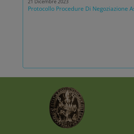
21 Dicembre 2023
Protocollo Procedure Di Negoziazione As