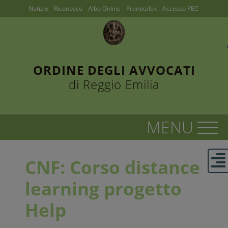
Notizie
Riconosco
Albo Online
Prenotalex
Accesso PEC
ORDINE DEGLI AVVOCATI
di Reggio Emilia
CNF: Corso distance
learning progetto
Help