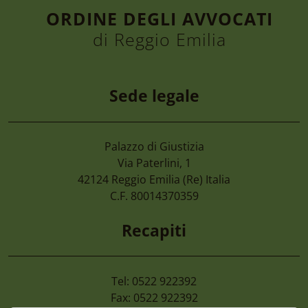
ORDINE DEGLI AVVOCATI
di Reggio Emilia
Sede legale
Palazzo di Giustizia
6 Agosto 2026
Via Paterlini, 1
Convegno “la Tutela Dell’ambiente, Dall
42124
Reggio Emilia
(Re) Italia
Nel D.lgs. 81/2026. Le Nuove Opportuni
C.F. 80014370359
Enti Pubblici” Giovedì 24 Settembre 20
Recapiti
Tel: 0522 922392
Fax: 0522 922392