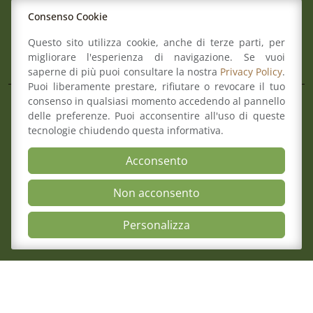
Mail:
info@ordineforense.re.it
Consenso Cookie
Pec:
ord.reggioemilia@cert.legalmail.it
Questo sito utilizza cookie, anche di terze parti, per
L’Ordine
migliorare l'esperienza di navigazione. Se vuoi
saperne di più puoi consultare la nostra
Privacy Policy
.
Puoi liberamente prestare, rifiutare o revocare il tuo
consenso in qualsiasi momento accedendo al pannello
Composizione del Consiglio
delle preferenze. Puoi acconsentire all'uso di queste
Commissioni
tecnologie chiudendo questa informativa.
Comitato pari opportunità
Osservatori
Acconsento
Richiesta pareri di congruità
Non acconsento
Verbali del Consiglio
Open Accessibili
Personalizza
Aree
Il Consiglio
Consultazione Albo