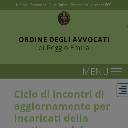
Notizie
Riconosco
Albo Online
Prenotalex
Accesso PEC
ORDINE DEGLI AVVOCATI
di Reggio Emilia
Ciclo di incontri di
aggiornamento per
incaricati della