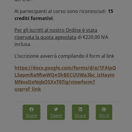
Ai partecipanti al corso sono riconosciuti
15
crediti formativi
.
Per gli iscritti al nostro Ordine è stata
riservata la quota agevolata
di €220,00 IVA
inclusa.
L’iscrizione avverrà compilando il form al link
https://docs.google.com/forms/d/e/1FAIpQ
LSepmRa9RwWQn5hBECUUWa3bc_izHaym
MNosDxNqbOSXxT0Tig/viewform?
usp=sf_link
Share
Tweet
Share
Pin it