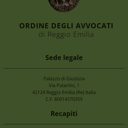
ORDINE DEGLI AVVOCATI
di Reggio Emilia
Sede legale
Palazzo di Giustizia
4 Agosto 2026
Via Paterlini, 1
Cimone 2027 59° Campionato Nazionale 
42124
Reggio Emilia
(Re) Italia
Magistrati
C.F. 80014370359
Recapiti