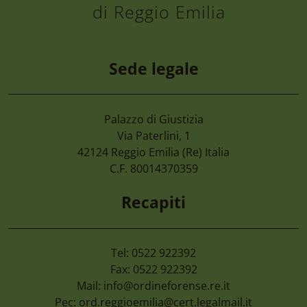
di Reggio Emilia
Sede legale
Palazzo di Giustizia
6 Agosto 2026
Via Paterlini, 1
Convegno “la Tutela Dell’ambiente, Dall
42124
Reggio Emilia
(Re) Italia
Nel D.lgs. 81/2026. Le Nuove Opportuni
C.F. 80014370359
Enti Pubblici” Giovedì 24 Settembre 20
Recapiti
Tel: 0522 922392
Fax: 0522 922392
Mail:
info@ordineforense.re.it
Pec:
ord.reggioemilia@cert.legalmail.it