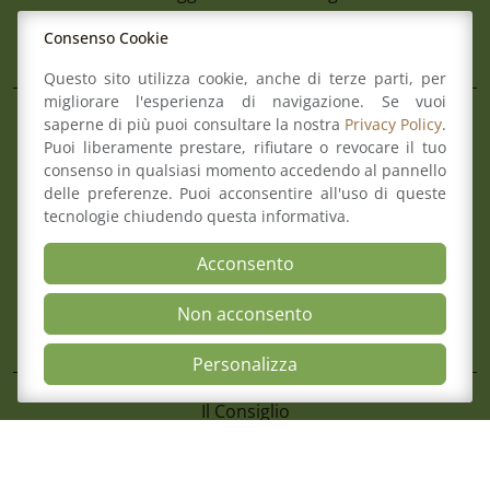
Consenso Cookie
L’Ordine
Questo sito utilizza cookie, anche di terze parti, per
migliorare l'esperienza di navigazione. Se vuoi
saperne di più puoi consultare la nostra
Privacy Policy
.
Composizione del Consiglio
Puoi liberamente prestare, rifiutare o revocare il tuo
Commissioni
consenso in qualsiasi momento accedendo al pannello
Comitato pari opportunità
delle preferenze. Puoi acconsentire all'uso di queste
Osservatori
tecnologie chiudendo questa informativa.
Richiesta pareri di congruità
Verbali del Consiglio
Acconsento
Non acconsento
Aree
Open Accessibili
Personalizza
Il Consiglio
Consultazione Albo
4 Agosto 2026
Formazione
Cimone 2027 59° Campionato Nazionale 