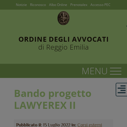
Notizie
Riconosco
Albo Online
Prenotalex
Accesso PEC
ORDINE DEGLI AVVOCATI
di Reggio Emilia
Bando progetto
LAWYEREX II
Pubblicato il:
15 Luglio 2022
in:
Corsi esterni