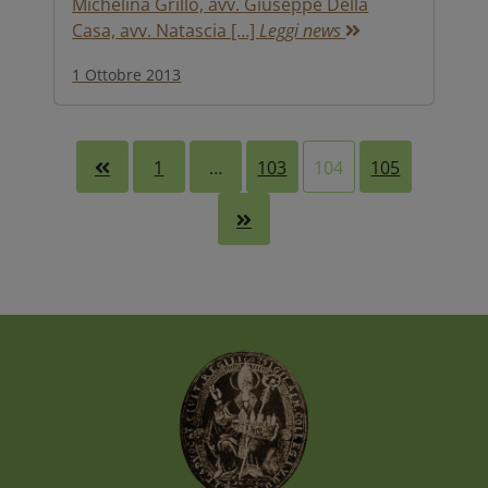
Michelina Grillo, avv. Giuseppe Della
Casa, avv. Natascia […]
Leggi news
1 Ottobre 2013
1
…
103
104
105

